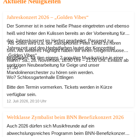
Aktuelle Neuigkeiten
Jahreskonzert 2026 – „Golden Vibes“
Der Sommer ist in seine heiße Phase eingetreten und ebenso
heiß wird hinter den Kulissen bereits an der Vorbereitung für
das Jahreskonzert im Herbst gearbeitet. Passend zur
Als Solist wird u.a. der Saxophonist Peter Lehel zu hören
Jahreszeit und den Herbstfarben lautet der Konzerttitel
sein. Als weiteres Highlight haben wir einen Geigenvirtuosen
„Golden Vibes“.
eingeladen, für den eigens 2 populäre Musikstücke in einer
Wann? Sa., 28. November, 18:00 Uhr – 21:00 Uhr. Einlass ab
spritzigen Neubearbeitung für Geige und unser
17:30
Mandolinenorchester zu hören sein werden.
Wo? Schlossgartenhalle Ettlingen
Bitte den Termin vormerken. Tickets werden in Kürze
verfügbar sein.
12. Juli 2026, 20:10
Uhr
Weltklasse Zymbalist beim BNN Benefizkonzert 2026
Auch 2026 dürfen sich Musikfreunde auf ein
abwechslungsreiches Programm beim BNN-Benefizkonzert