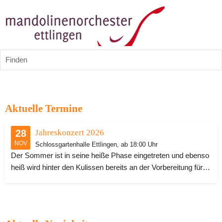
Finden
Aktuelle Termine
28
Jahreskonzert 2026
NOV
Schlossgartenhalle Ettlingen, ab 18:00 Uhr
Der Sommer ist in seine heiße Phase eingetreten und ebenso
heiß wird hinter den Kulissen bereits an der Vorbereitung für
das Jahreskonzert im Herbst gearbeitet. Als Solist werden der
Saxophonist Peter Lehel und weitere Überraschungsgäste zu
hören sein. Es erwartet Sie ein spannendes Programm aus
Filmmusik, Pop und Jazz