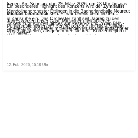
freuen. Am Sonntag, den 29. März 2026, um 18 Uhr lädt das
Ein besonderes Highlight des Konzerts wird der
Zymbalist
Mandolinenorchester Ettlingen in die Badnerlandhalle Neureut
Michael Leontchick
sein. Er war bereits beim letzten
in Karlsruhe ein. Das Orchester zählt seit Jahren zu den
Jahreskonzert unser Gast. Mit seiner unglaublichen
Tickets zum Konzert gibt es auf Reservix und in den BNN-
Publikumslieblingen der Benefizkonzerte der BNN-Stiftung
Spieltechnik und seiner mitreißenden Musikalität entfachte er
Geschäftsstellen, ausgenommen Neureut. Konzertbeginn um
„Wir helfen“.
beim Publikum geradezu frenetischem Jubel.
18 Uhr, Saaleinlass ab 17 Uhr.
12. Feb. 2026, 15:19
Uhr